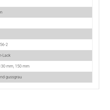
en
856-2
m-Lack
130 mm, 150 mm
und gussgrau