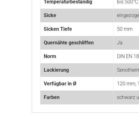
Temperaturbeständig
bis 500°C
Sicke
eingezog
Sicken Tiefe
50 mm
Quernähte geschliffen
Ja
Norm
DIN EN 1
Lackierung
Senother
Verfügbar in Ø
120 mm, 
Farben
schwarz 