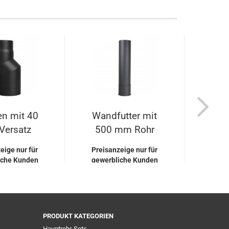
en mit 40
Wandfutter mit
Boge
ersatz
500 mm Rohr
Preis
gewe
eige nur für
Preisanzeige nur für
iche Kunden
gewerbliche Kunden
PRODUKT KATEGORIEN
Hauptrohr-Sets