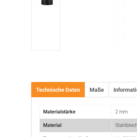
Technische Daten
Maße
Informat
Materialstärke
2 mm
Material
Stahlblec