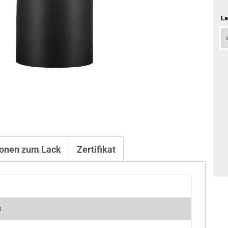
La
ionen zum Lack
Zertifikat
h