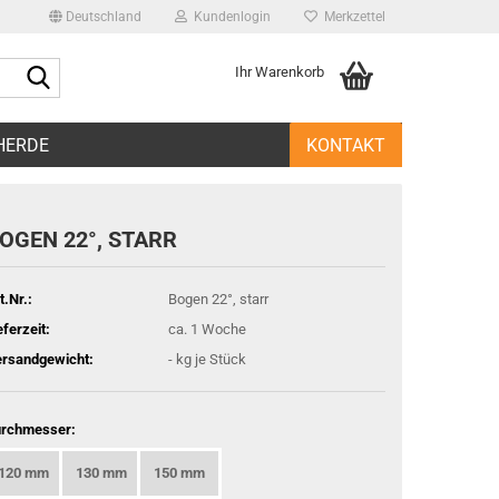
Deutschland
Kundenlogin
Merkzettel
Suche...
Ihr Warenkorb
l
HERDE
KONTAKT
wort
OGEN 22°, STARR
t.Nr.:
Bogen 22°, starr
rstellen
eferzeit:
ca. 1 Woche
rt vergessen?
rsandgewicht:
-
kg je Stück
rchmesser:
120 mm
130 mm
150 mm