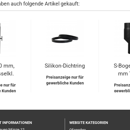
aben auch folgende Artikel gekauft:
0 mm,
Silikon-Dichtring
S-Bog
selkl.
mm V
Preisanzeige nur für
gewerbliche Kunden
e nur für
Preisanz
e Kunden
gewerbl
T INFORMATIONEN
WEBSITE KATEGORIEN
Neuen Münze 12
Ofenrohre