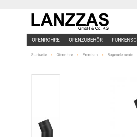
OFENROHRE
OFENZUBEHÖR
FUNKENSC
»
»
»
Startseite
Ofenrohre
Premium
Bogenelemente