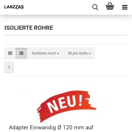
ISOLIERTE ROHRE
Sortieren nach
pro Seite
Sortieren nach
30 pro Seite
1
Adapter Einwandig Ø 120 mm auf