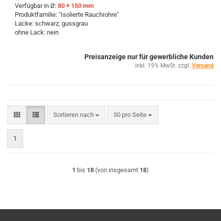
Verfügbar in Ø:
80 + 150 mm
Produktfamilie: "Isolierte Rauchrohre"
Lacke: schwarz, gussgrau
ohne Lack: nein
Preisanzeige nur für gewerbliche Kunden
inkl. 19% MwSt. zzgl.
Versand
Sortieren nach
pro Seite
Sortieren nach
30 pro Seite
1
1
bis
18
(von insgesamt
18
)