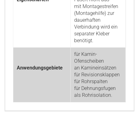
mit Montagestreifen
(Montagehilfe) zur
dauerhaften
Verbindung wird ein
separater Kleber
benötigt.
für Kamin-
Ofenscheiben
Anwendungsgebiete
an Kamineinsätzen
für Revisionsklappen
für Rohrspalten
für Dehnungsfugen
als Rohrisolation.