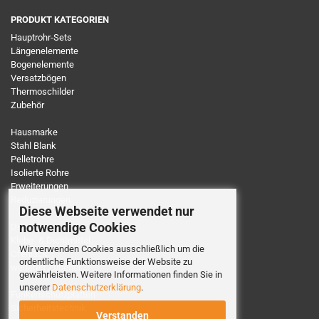
PRODUKT KATEGORIEN
Hauptrohr-Sets
Längenelemente
Bogenelemente
Versatzbögen
Thermoschilder
Zubehör
Hausmarke
Stahl Blank
Pelletrohre
Isolierte Rohre
Erweiterungen
Reduzierungen
Diese Webseite verwendet nur
notwendige Cookies
Dichtbänder
Klebe- & Dichtmittel
Wir verwenden Cookies ausschließlich um die
Ofenlack
ordentliche Funktionsweise der Website zu
weiteres Zubehör
gewährleisten. Weitere Informationen finden Sie in
unserer
Datenschutzerklärung
.
Funkenschutzplatten
Sicherheitstechnik
Verstanden