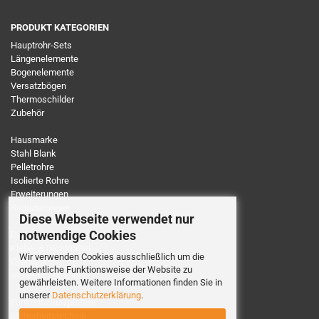
PRODUKT KATEGORIEN
Hauptrohr-Sets
Längenelemente
Bogenelemente
Versatzbögen
Thermoschilder
Zubehör
Hausmarke
Stahl Blank
Pelletrohre
Isolierte Rohre
Erweiterungen
Reduzierungen
Diese Webseite verwendet nur
notwendige Cookies
Dichtbänder
Klebe- & Dichtmittel
Wir verwenden Cookies ausschließlich um die
Ofenlack
ordentliche Funktionsweise der Website zu
weiteres Zubehör
gewährleisten. Weitere Informationen finden Sie in
unserer
Datenschutzerklärung
.
Funkenschutzplatten
Sicherheitstechnik