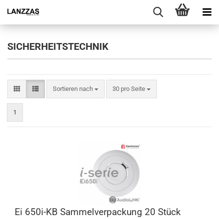
SICHERHEITSTECHNIK
Sortieren nach
pro Seite
Sortieren nach
30 pro Seite
1
Ei 650i-KB Sammelverpackung 20 Stück